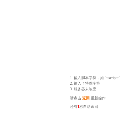
1. 输入脚本字符，如 “<script>”
2. 输入了特殊字符
3. 服务器未响应
请点击
返回
重新操作
还有
1
秒自动返回