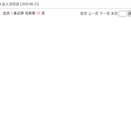
人员培训 [2020-06-25]
总共
1
条记录 当前第
1
/
1
页
首页
上一页
下一页
末页