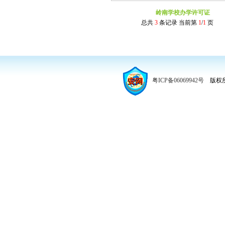
岭南学校办学许可证
总共
3
条记录 当前第
1
/
1
页
粤ICP备06069942号
版权所